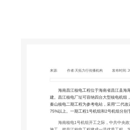
来源:
|
作者:
天拓力行传播机构
|
发布时间:
2
海南昌江核电工程位于海南省昌江县海
建。昌江核电厂址可容纳四台大型核电机组，
秦山核电二期工程为参考电站，采用"二代改
75%以上。一期工程1号机组和2号机组分别于2
海南核电1号机组开工之际，中共中央政
施工，把昌江核电工程建成一流优质工程，