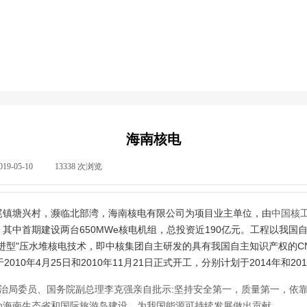
海南核电
019-05-10
|
13338
次浏览
|
尾镇塘兴村，濒临北部湾，海南核电有限公司为项目业主单位，由
中国核
其中首期建设两台650MWe核电机组，总投资近190亿元。工程以我国自
进型"压水堆核电技术，即中核集团自主研发的具有我国自主知识产权的CNP
010年4月25日和2010年11月21日正式开工，分别计划于2014年和20
治局委员、国务院副总理李克强亲自批示:坚持安全第一，质量第一，依
为海南生态省和国际旅游岛建设、为我国能源可持续发展做出贡献。