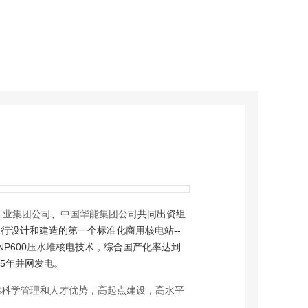
工业集团公司
、
中国华能集团公司
共同出资组
行设计和建造的第一个标准化商用核电站--
600
压水堆
核电技术，综合国产化率达到
15年并网发电。
靠科学管理和人才优势，高起点建设，高水平